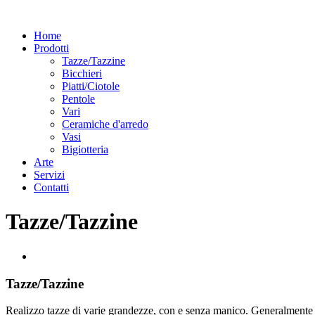
Home
Prodotti
Tazze/Tazzine
Bicchieri
Piatti/Ciotole
Pentole
Vari
Ceramiche d'arredo
Vasi
Bigiotteria
Arte
Servizi
Contatti
Tazze/Tazzine
Tazze/Tazzine
Realizzo tazze di varie grandezze, con e senza manico. Generalmente p