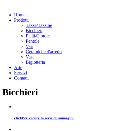
Home
Prodotti
Tazze/Tazzine
Bicchieri
Piatti/Ciotole
Pentole
Vari
Ceramiche d'arredo
Vasi
Bigiotteria
Arte
Servizi
Contatti
Bicchieri
click
Per vedere la serie di immagini