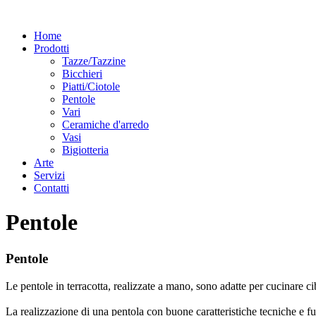
Home
Prodotti
Tazze/Tazzine
Bicchieri
Piatti/Ciotole
Pentole
Vari
Ceramiche d'arredo
Vasi
Bigiotteria
Arte
Servizi
Contatti
Pentole
Pentole
Le pentole in terracotta, realizzate a mano, sono adatte per cucinare cib
La realizzazione di una pentola con buone caratteristiche tecniche e f